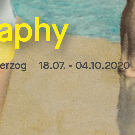
f
aphy
Herzog
18.07. - 04.10.2020