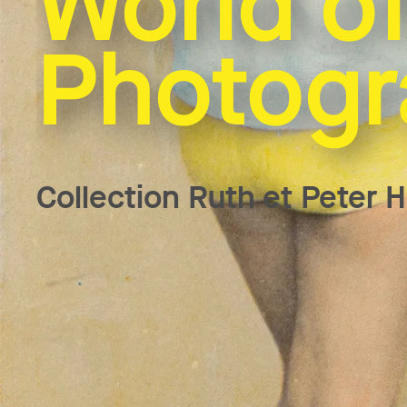
World o
Photogr
Collection Ruth et Peter 