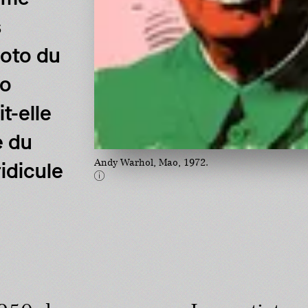
s
hoto du
ao
t-elle
e du
Andy Warhol, Mao, 1972.
ridicule