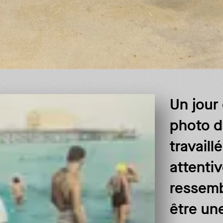
Un jour
photo d
travaill
attenti
ressemb
être un