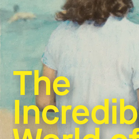
The
Incredib