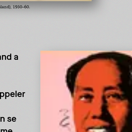
land), 1950–60.
and a
appeler
in se
mme