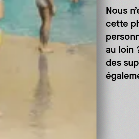
Nous n’
cette p
personn
au loin
des sup
égalemen